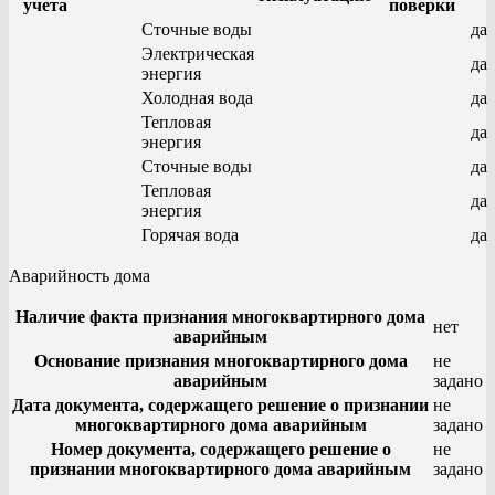
учета
поверки
Сточные воды
да
Электрическая
да
энергия
Холодная вода
да
Тепловая
да
энергия
Сточные воды
да
Тепловая
да
энергия
Горячая вода
да
Аварийность дома
Наличие факта признания многоквартирного дома
нет
аварийным
Основание признания многоквартирного дома
не
аварийным
задано
Дата документа, содержащего решение о признании
не
многоквартирного дома аварийным
задано
Номер документа, содержащего решение о
не
признании многоквартирного дома аварийным
задано