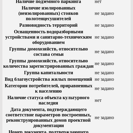
Наличие подземного паркинга
нет
Наличие изолированных
(неизолированных) стояков
не задано
полотенцесушителей
Разновидность территорий
не задано
Оснащенность водоразборными
устройствами и санитарно-техническим
не задано
оборудованием
Группы домохозяйств, относительно
не задано
состава семьи
Группы домохозяйств, относительно
не задано
количества зарегистрированных граждан
Группа капитальности
не задано
Вид благоустройства жилых помещений
не задано
Категория потребителей, приравненных
не задано
к населению
Наличие статуса объекта культурного
нет
наследия
Дата документа, подтверждающего
соответствие параметров построенных,
не задано
реконструированных домов проектной
документации
Номер документа, подтверждающего