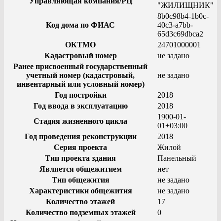
Управляющая компания/РЦ
"ЖИЛИЩНИК"
8b0c98b4-1b0c-
Код дома по ФИАС
40c3-a7bb-
65d3c69dbca2
ОКТМО
24701000001
Кадастровый номер
не задано
Ранее присвоенный государственный
учетный номер (кадастровый,
не задано
инвентарный или условный номер)
Год постройки
2018
Год ввода в эксплуатацию
2018
1900-01-
Стадия жизненного цикла
01+03:00
Год проведения реконструкции
2018
Серия проекта
Жилой
Тип проекта здания
Панельный
Является общежитием
нет
Тип общежития
не задано
Характеристики общежития
не задано
Количество этажей
17
Количество подземных этажей
0