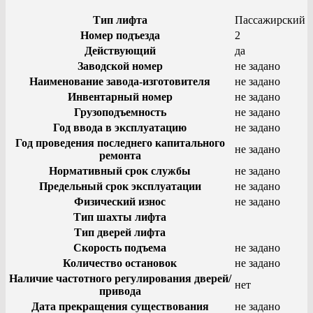
Тип лифта
Пассажирский
Номер подъезда
2
Действующий
да
Заводской номер
не задано
Наименование завода-изготовителя
не задано
Инвентарный номер
не задано
Грузоподъемность
не задано
Год ввода в эксплуатацию
не задано
Год проведения последнего капитального
не задано
ремонта
Нормативный срок службы
не задано
Предельный срок эксплуатации
не задано
Физический износ
не задано
Тип шахты лифта
Тип дверей лифта
Скорость подъема
не задано
Количество остановок
не задано
Наличие частотного регулирования дверей/
нет
привода
Дата прекращения существования
не задано