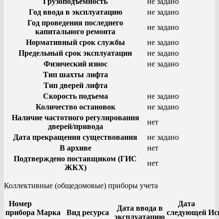
Грузоподъемность
не задано
Год ввода в эксплуатацию
не задано
Год проведения последнего
не задано
капитального ремонта
Нормативный срок службы
не задано
Предельный срок эксплуатации
не задано
Физический износ
не задано
Тип шахты лифта
Тип дверей лифта
Скорость подъема
не задано
Количество остановок
не задано
Наличие частотного регулирования
нет
дверей/привода
Дата прекращения существования
не задано
В архиве
нет
Подтверждено поставщиком (ГИС
нет
ЖКХ)
Коллективные (общедомовые) приборы учета
Номер
Дата
Дата ввода в
прибора
Марка
Вид ресурса
следующей
Ис
эксплуатацию