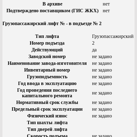
В архиве
нет
Подтверждено поставщиком (ГИС ЖКХ)
нет
Грузопассажирский лифт № - в подъезде № 2
Тип лифта
Грузопассажирский
Номер подъезда
2
Действующий
да
Заводской номер
не задано
Наименование завода-изготовителя
не задано
Инвентарный номер
не задано
Грузоподъемность
не задано
Год ввода в эксплуатацию
не задано
Год проведения последнего
не задано
капитального ремонта
Нормативный срок службы
не задано
Предельный срок эксплуатации
не задано
Физический износ
не задано
Тип шахты лифта
Тип дверей лифта
Скорость подъема
не задано