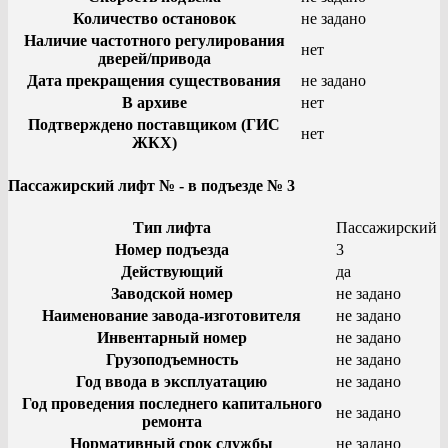
Количество остановок
не задано
Наличие частотного регулирования
нет
дверей/привода
Дата прекращения существования
не задано
В архиве
нет
Подтверждено поставщиком (ГИС
нет
ЖКХ)
Пассажирский лифт № - в подъезде № 3
Тип лифта
Пассажирский
Номер подъезда
3
Действующий
да
Заводской номер
не задано
Наименование завода-изготовителя
не задано
Инвентарный номер
не задано
Грузоподъемность
не задано
Год ввода в эксплуатацию
не задано
Год проведения последнего капитального
не задано
ремонта
Нормативный срок службы
не задано