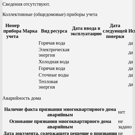
Сведения отсутствуют.
Коллективные (общедомовые) приборы учета
Номер
Дата
Дата ввода в
прибора
Марка
Вид ресурса
следующей
Ис
эксплуатацию
учета
поверки
Горячая вода
да
Электрическая
да
энергия
Холодная вода
да
Горячая вода
да
Сточные воды
да
Тепловая
да
энергия
Аварийность дома
Наличие факта признания многоквартирного дома
нет
аварийным
Основание признания многоквартирного дома
не
аварийным
задано
Дата документа, содержащего решение о признании
не