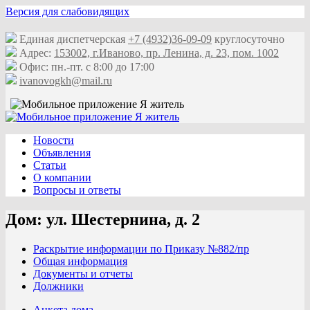
Версия для слабовидящих
Единая диспетчерская
+7 (4932)36-09-09
круглосуточно
Адрес:
153002, г.Иваново, пр. Ленина, д. 23, пом. 1002
Офис: пн.-пт. с 8:00 до 17:00
ivanovogkh@mail.ru
Новости
Объявления
Статьи
О компании
Вопросы и ответы
Дом: ул. Шестернина, д. 2
Раскрытие информации по Приказу №882/пр
Общая информация
Документы и отчеты
Должники
Анкета дома