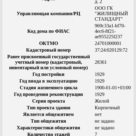
д. 2
ООО ГК
Управляющая компания/РЦ
"ЖИЛИЩНЫЙ
СТАНДАРТ"
969c33a1-bf70-
Код дома по ФИАС
4ec6-8f21-
ae955225f237
ОКТМО
24701000001
Кадастровый номер
37:24:020129:72
Ранее присвоенный государственный
учетный номер (кадастровый,
28361
инвентарный или условный номер)
Год постройки
1929
Год ввода в эксплуатацию
1929
Стадия жизненного цикла
1900-01-01+03:00
Год проведения реконструкции
1929
Серия проекта
Жилой
Тип проекта здания
Кирпичный
Является общежитием
нет
Тип общежития
не задано
Характеристики общежития
не задано
Количество этажей
7