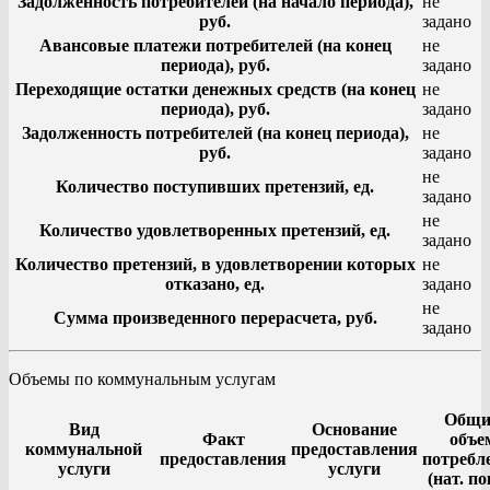
Задолженность потребителей (на начало периода),
не
руб.
задано
Авансовые платежи потребителей (на конец
не
периода), руб.
задано
Переходящие остатки денежных средств (на конец
не
периода), руб.
задано
Задолженность потребителей (на конец периода),
не
руб.
задано
не
Количество поступивших претензий, ед.
задано
не
Количество удовлетворенных претензий, ед.
задано
Количество претензий, в удовлетворении которых
не
отказано, ед.
задано
не
Сумма произведенного перерасчета, руб.
задано
Объемы по коммунальным услугам
Общи
Вид
Основание
Факт
объе
коммунальной
предоставления
предоставления
потребл
услуги
услуги
(нат. по