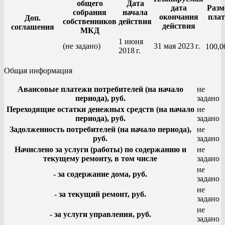
общего
Дата
дата
Разм
собрания
начала
окончания
пла
Доп.
собственников
действия
действия
соглашения
МКД
1 июня
(не задано)
31 мая 2023 г.
100,0
2018 г.
Общая информация
Авансовые платежи потребителей (на начало
не
периода), руб.
задано
Переходящие остатки денежных средств (на начало
не
периода), руб.
задано
Задолженность потребителей (на начало периода),
не
руб.
задано
Начислено за услуги (работы) по содержанию и
не
текущему ремонту, в том числе
задано
не
- за содержание дома, руб.
задано
не
- за текущий ремонт, руб.
задано
не
- за услуги управления, руб.
задано