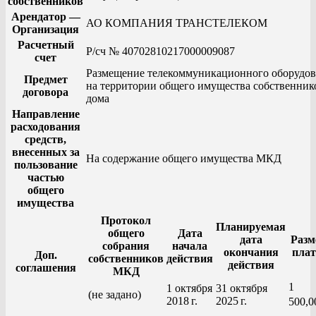
собственников
Арендатор —
АО КОМПАНИЯ ТРАНСТЕЛЕКОМ
Организация
Расчетный
Р/сч № 40702810217000009087
счет
Размещение телекоммуникационного оборудов
Предмет
на территории общего имущества собственник
договора
дома
Направление
расходования
средств,
внесенных за
На содержание общего имущества МКД
пользование
частью
общего
имущества
Протокол
Планируемая
общего
Дата
дата
Разм
собрания
начала
окончания
пла
Доп.
собственников
действия
действия
соглашения
МКД
1
1 октября
31 октября
(не задано)
2018 г.
2025 г.
500,0