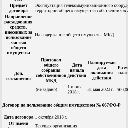
Предмет
Эксплуатация телекоммуникационного оборуд
договора
территории общего имущества собственников 
Направление
расходования
средств,
внесенных за
На содержание общего имущества МКД
пользование
частью
общего
имущества
Протокол
Планируемая
общего
Дата
дата
Разм
собрания
начала
окончания
пла
Доп.
собственников
действия
действия
соглашения
МКД
1 июня
(не задано)
31 мая 2023 г.
500,0
2018 г.
Договор на пользование общим имуществом № 667/РО-Р
Дата договора
1 октября 2018 г.
От имени
Текущая организация