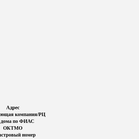
Адрес
яющая компания/РЦ
 дома по ФИАС
ОКТМО
астровый номер