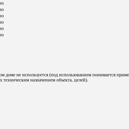
но
но
но
но
но
но
м доме не используется (под использованием понимается прим
 техническим назначением объекта, целей).