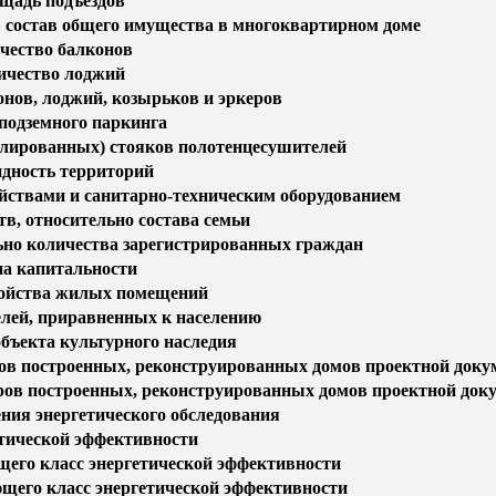
щадь подъездов
состав общего имущества в многоквартирном доме
чество балконов
ичество лоджий
онов, лоджий, козырьков и эркеров
подземного паркинга
лированных) стояков полотенцесушителей
идность территорий
ствами и санитарно-техническим оборудованием
в, относительно состава семьи
ьно количества зарегистрированных граждан
а капитальности
ройства жилых помещений
елей, приравненных к населению
объекта культурного наследия
ров построенных, реконструированных домов проектной доку
ров построенных, реконструированных домов проектной док
ния энергетического обследования
етической эффективности
щего класс энергетической эффективности
щего класс энергетической эффективности