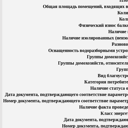
Пло
Общая площадь помещений, входящих в 
Коли
Кол
Физический износ балк
Наличие 
Наличие изолированных (неизо
Разнов
Оснащенность водоразборными устрой
Группы домохозяйст
Группы домохозяйств, относител
Групп
Вид благоуст
Категория потребит
Наличие статуса 
Дата документа, подтверждающего соответствие парамет
Номер документа, подтверждающего соответствие парамет
Наличие факта проведе
Класс энерг
Дата документа, подтверждаю
Номер документа, подтверждаю