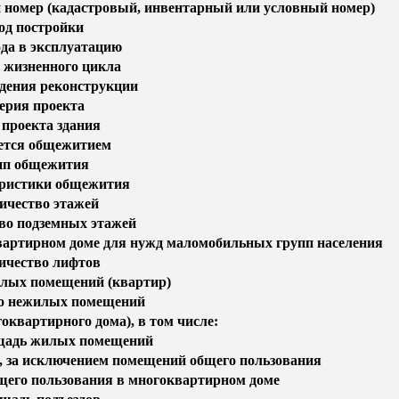
 номер (кадастровый, инвентарный или условный номер)
од постройки
ода в эксплуатацию
 жизненного цикла
едения реконструкции
ерия проекта
 проекта здания
ется общежитием
ип общежития
ристики общежития
ичество этажей
во подземных этажей
квартирном доме для нужд маломобильных групп населения
ичество лифтов
лых помещений (квартир)
о нежилых помещений
оквартирного дома), в том числе:
щадь жилых помещений
за исключением помещений общего пользования
его пользования в многоквартирном доме