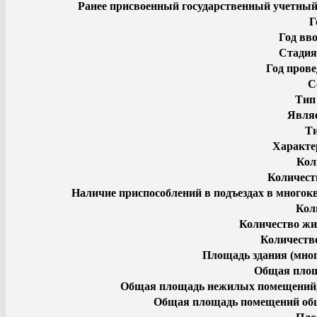
Ранее присвоенный государственный учетный
Г
Год вв
Стадия
Год пров
С
Тип
Явля
Т
Характе
Кол
Количест
Наличие приспособлений в подъездах в много
Кол
Количество жи
Количеств
Площадь здания (мног
Общая пло
Общая площадь нежилых помещений, 
Общая площадь помещений общ